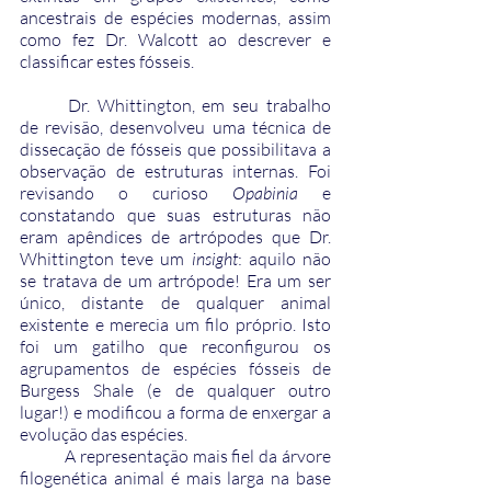
ancestrais de espécies modernas, assim 
como fez Dr. Walcott ao descrever e 
classificar estes fósseis.
	Dr. Whittington, em seu trabalho 
de revisão, desenvolveu uma técnica de 
dissecação de fósseis que possibilitava a 
observação de estruturas internas. Foi 
revisando o curioso 
Opabinia
 e 
constatando que suas estruturas não 
eram apêndices de artrópodes que Dr. 
Whittington teve um 
insight
: aquilo não 
se tratava de um artrópode! Era um ser 
único, distante de qualquer animal 
existente e merecia um filo próprio. Isto 
foi um gatilho que reconfigurou os 
agrupamentos de espécies fósseis de 
Burgess Shale (e de qualquer outro 
lugar!) e modificou a forma de enxergar a 
evolução das espécies.
	A representação mais fiel da árvore 
filogenética animal é mais larga na base 