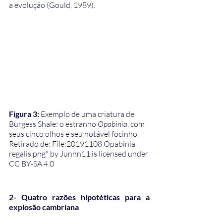
a evolução (Gould, 1989).
Figura 3: 
Exemplo de uma criatura de 
Burgess Shale: o estranho 
Opabinia
, com 
seus cinco olhos e seu notável focinho. 
Retirado de: File:20191108 Opabinia 
regalis.png" by Junnn11 is licensed under 
CC BY-SA 4.0
2- Quatro razões hipotéticas para a 
explosão cambriana 