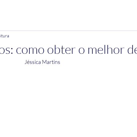
pring
Antenados
Textos
Equipe
Pós-graduação 
eitura
s: como obter o melhor d
                                                                                  Jéssica Martins