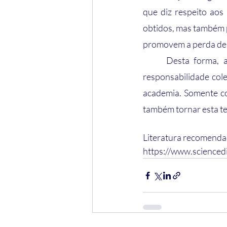
que diz respeito aos
obtidos, mas também p
promovem a perda de t
	Desta forma, ampliar o uso e a popularização dos bioinsumos no país torna-se uma 
responsabilidade cole
academia. Somente com
também tornar esta te
Literatura recomenda
https://www.scienced