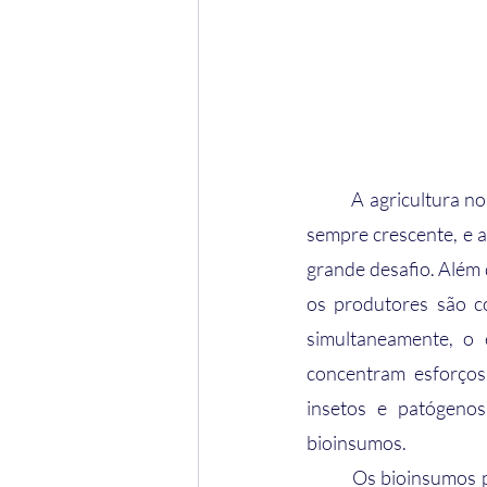
	A agricultura no Brasil sofre constantes modificações, visto que a demanda por alimentos é 
sempre crescente, e a
grande desafio. Além 
os produtores são c
simultaneamente, o 
concentram esforços
insetos e patógenos
bioinsumos.
	Os bioinsumos podem ser descritos como ativos biológicos que podem atuar na fertilidade 