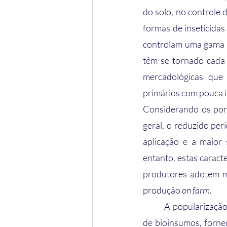
do solo, no controle
formas de inseticidas
controlam uma gama d
têm se tornado cada v
mercadológicas que 
primários com pouca i
Considerando os pont
geral, o reduzido per
aplicação e a maior 
entanto, estas caract
produtores adotem me
produção 
on farm
.
	A popularização deste processo aumentou significativamente a disponibilidade e utilização 
de bioinsumos, forne