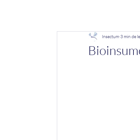
INSECTUM
Início
Processo Seletivo
EntomoS
Insectum
3 min de l
Bioinsumo