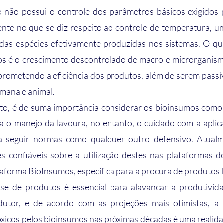
o não possui o controle dos parâmetros básicos exigidos 
mente no que se diz respeito ao controle de temperatura, u
e das espécies efetivamente produzidas nos sistemas. O qu
os é o crescimento descontrolado de macro e microrganismo
rometendo a eficiência dos produtos, além de serem passív
mana e animal.
a o manejo da lavoura, no entanto, o cuidado com a aplica
sa seguir normas como qualquer outro defensivo. Atualme
 confiáveis sobre a utilização destes nas plataformas do
aforma BioInsumos, específica para a procura de produtos b
sse de produtos é essencial para alavancar a produtivid
utor, e de acordo com as projeções mais otimistas, a p
óxicos pelos bioinsumos nas próximas décadas é uma realidad