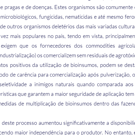
 de pragas e de doenças. Estes organismos são comumente 
 microbiológicos, fungicidas, nematicidas e até mesmo fero
e outros organismos deletérios das mais variadas culturas
ez mais populares no país, tendo em vista, principalment
exigem que os fornecedores dos commodities agrícolas
ndustrialização) os comercializem sem residuais de agrotóxic
os positivos da utilização de bioinsumos, podem se desta
íodo de carência para comercialização após pulverização, 
seletividade a inimigos naturais quando comparada aos 
erísticas que garantem a maior seguridade de aplicação tem 
didas de multiplicação de bioinsumos dentro das fazend
cendo maior independência para o produtor. No entanto, em