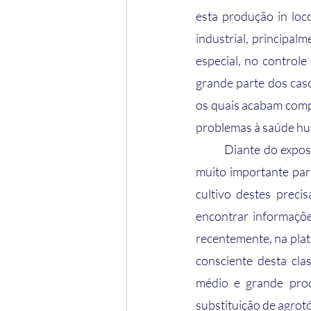
esta produção in loc
industrial, principal
especial, no control
grande parte dos cas
os quais acabam comp
problemas à saúde hu
	Diante do exposto, é de suma importância considerar os bioinsumos como uma ferramenta 
muito importante par
cultivo destes preci
encontrar informações
recentemente, na plat
consciente desta cla
médio e grande prod
substituição de agrot