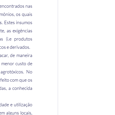
encontrados nas 
mônios, os quais 
. Estes insumos 
e, as exigências 
 (i.e produtos 
os e derivados. 
car, de maneira 
o menor custo de 
agrotóxicos. No 
feito com que os 
as, a conhecida 
 alguns locais, 