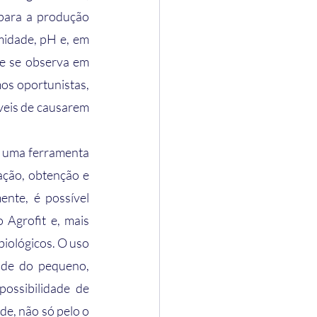
para a produção 
midade, pH e, em 
e se observa em 
s oportunistas, 
eis de causarem 
ção, obtenção e 
nte, é possível 
 Agrofit e, mais 
iológicos. O uso 
ade do pequeno, 
ossibilidade de 
e, não só pelo o 