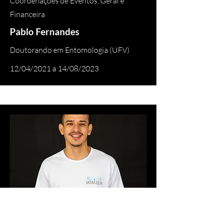
Coordenações de Eventos, Geral e
Financeira
Pablo Fernandes
Doutorando em Entomologia (UFV)
12/04/2021 a 14/08/2023
Coordenações Financeira e Geral