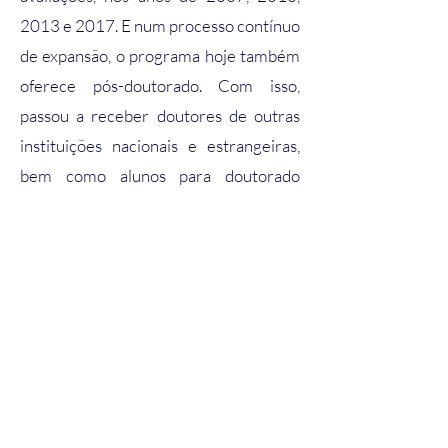
2013 e 2017. E num processo contínuo
de expansão, o programa hoje também
oferece pós-doutorado. Com isso,
passou a receber doutores de outras
instituições nacionais e estrangeiras,
bem como alunos para doutorado
sanduíche e intercâmbio.
Acesse o site do PPG em Entomologia
Copyright © 2026 · All Rights Reserved ·